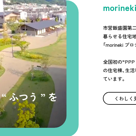
morin
市営飯盛園第二
暮らせる住宅
「morineki
全国初の“PP
の住宅棟、生活
ています。
くわしく